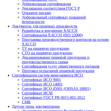
Добровольная сертификация
Декларация соответствия ГОСТ Р
Отказное письмо
Добровольный сертификат пожарной
безопасности
Документы для пищевых производств
Разработка и внедрение ХАССП
Сертификация ХАССП (ISO 22000)
Программа производственного контроля на основе
ХАССП
ТУ на пищевую продукцию
СТО на пищевую продукцию
Декларирование пищевой продукции и
продовольственного сырья
Сертификация услуг общественного питания
Протокол испытаний пищевой продукции
Сертификация систем менеджмента ИСО
Сертификат ИСО 9001
Сертификат ИСО 14001
Сертификат ИСО 45001 (OHSAS 18001)
Сертификат ИСМ
Сертификат ГОСТ РВ 0015-002-2012
СМК
Другие типы документации
Экспертное заключение Роспотребнадзора