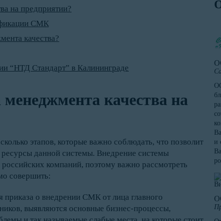
тва на предприятии?
ификации СМК
мента качества?
О
и “НТД Стандарт” в Калининграде
Са
ОО
а менеджмента качества на
бл
ра
со
к
Ва
колько этапов, которые важно соблюдать, что позволит
и 
Ва
 ресурсы данной системы. Внедрение системы
ро
 российских компаний, поэтому важно рассмотреть
мо совершить:
я приказа о внедрении СМК от лица главного
О
Пр
дников, выявляются основные бизнес-процессы,
лемы и так называемые слабые места, на которые стоит