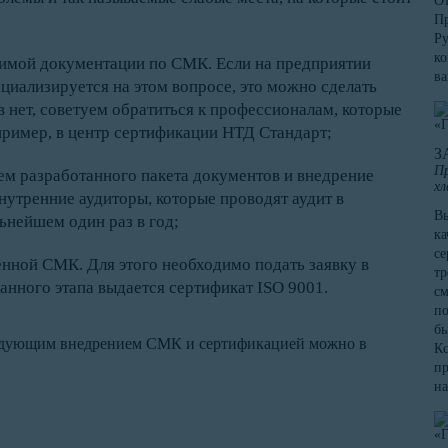
От
Пр
Ру
ко
димой документации по СМК. Если на предприятии
в
ециализируется на этом вопросе, это можно сделать
в нет, советуем обратиться к профессионалам, которые
пример, в центр сертификации НТД Стандарт;
З
Пр
ем разработанного пакета документов и внедрение
хл
утренние аудиторы, которые проводят аудит в
Вы
ьнейшем один раз в год;
ка
се
нной СМК. Для этого необходимо подать заявку в
тр
анного этапа выдается сертификат ISO 9001.
см
по
бы
следующим внедрением СМК и сертификацией можно в
Кс
пр
на