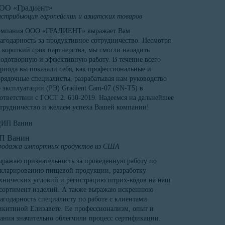
ОО «Градиент»
стрибьюция европейских и азиатских товаров
омпания ООО «ГРАДИЕНТ» выражает Вам
агодарность за продуктивное сотрудничество. Несмотря
 короткий срок партнерства, мы смогли наладить
одотворную и эффективную работу. В течение всего
риода вы показали себя, как профессиональные и
рядочные специалисты, разрабатывая нам руководство
 эксплуатации (РЭ) Gradient Cam-07 (SN-T5) в
ответствии с ГОСТ 2. 610-2019. Надеемся на дальнейшее
трудничество и желаем успеха Вашей компании!
П Ванин
родажа импортных продуктов из США
ражаю признательность за проведенную работу по
кларированию пищевой продукции, разработку
хнических условий и регистрацию штрих-кодов на наш
сортимент изделий. А также выражаю искреннюю
агодарность специалисту по работе с клиентами
китиной Елизавете. Ее профессионализм, опыт и
ания значительно облегчили процесс сертификации.