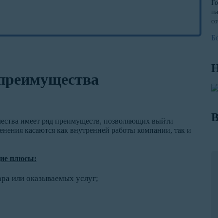
Го
па
со
Б
Н
 преимущества
В
чества имеет ряд преимуществ, позволяющих выйти
нения касаются как внутренней работы компании, так и
ие плюсы:
ра или оказываемых услуг;