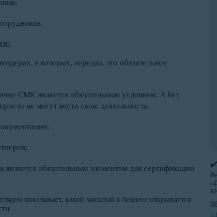
ения;
отрудников.
ся:
тендерах, в которых, нередко, это обязательное
личие СМК является обязательным условием. А без
просто не могут вести свою деятельность;
документации;
тнеров;
✔
 является обязательным элементом для сертификации
Ве
сф
ур
ядно показывает, какой масштаб в бизнесе открывается
8
сти.
in