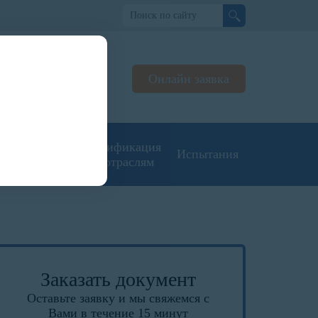
но
Онлайн заявка
ьтируем
жерах
угие типы
Сертификация
Испытания
кументации
по отраслям
Заказать документ
Оставьте заявку и мы свяжемся с
Вами в течение 15 минут