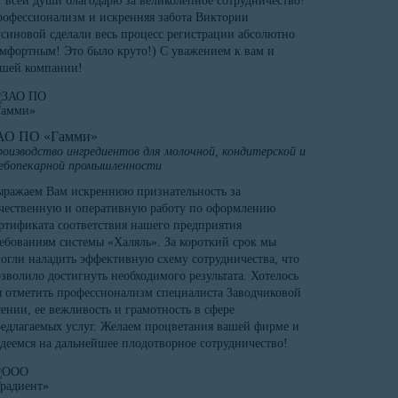
 всей души благодарю за великолепное сотрудничество!
офессионализм и искренняя забота Виктории
синовой сделали весь процесс регистрации абсолютно
мфортным! Это было круто!) С уважением к вам и
ашей компании!
АО ПО «Гамми»
оизводство ингредиентов для молочной, кондитерской и
ебопекарной промышленности
ражаем Вам искреннюю признательность за
чественную и оперативную работу по оформлению
ртификата соответствия нашего предприятия
ебованиям системы «Халяль». За короткий срок мы
огли наладить эффективную схему сотрудничества, что
зволило достигнуть необходимого результата. Хотелось
 отметить профессионализм специалиста Заводчиковой
ении, ее вежливость и грамотность в сфере
едлагаемых услуг. Желаем процветания вашей фирме и
деемся на дальнейшее плодотворное сотрудничество!