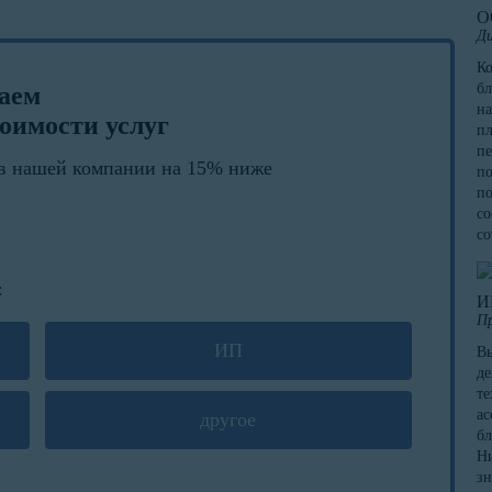
О
Ди
К
бл
лаем
на
оимости услуг
пл
пе
в нашей компании на 15% ниже
по
по
со
со
:
И
П
ИП
Вы
де
те
ас
другое
бл
Ни
зн