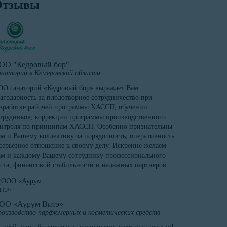
Отзывы
ОО "Кедровый бор"
наторий в Кемеровской области
О санаторий «Кедровый бор» выражает Вам
агодарность за плодотворное сотрудничество при
зработке рабочей программы ХАССП, обучении
трудников, коррекции программы производственного
онтроля по принципам ХАССП. Особенно признательны
м и Вашему коллективу за порядочность, оперативность
серьезное отношение к своему делу. Искренне желаем
м и каждому Вашему сотруднику профессионального
ста, финансовой стабильности и надежных партнеров.
ОО «Аурум Витэ»
оизводство парфюмерных и косметических средств