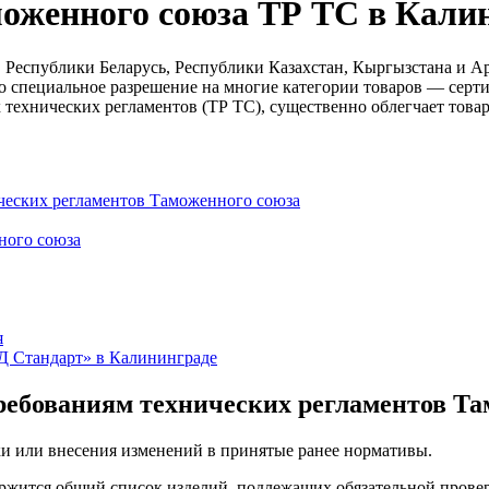
оженного союза ТР ТС в Кали
Республики Беларусь, Республики Казахстан, Кыргызстана и Ар
о специальное разрешение на многие категории товаров — серт
 технических регламентов (ТР ТС), существенно облегчает това
ческих регламентов Таможенного союза
ного союза
я
Д Стандарт» в Калининграде
ребованиям технических регламентов Та
ки или внесения изменений в принятые ранее нормативы.
ржится общий список изделий, подлежащих обязательной провер