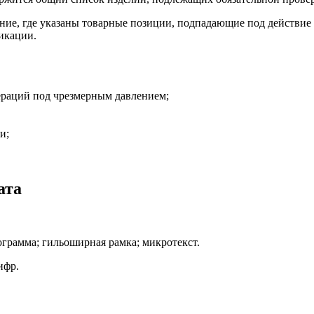
ние, где указаны товарные позиции, подпадающие под действие
икации.
ераций под чрезмерным давлением;
и;
ата
ограмма; гильоширная рамка; микротекст.
ифр.