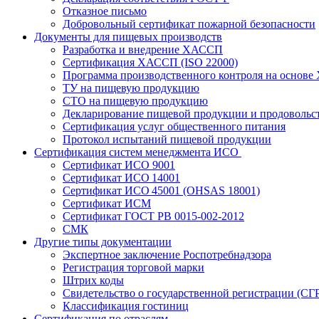
Отказное письмо
Добровольный сертификат пожарной безопасности
Документы для пищевых производств
Разработка и внедрение ХАССП
Сертификация ХАССП (ISO 22000)
Программа производственного контроля на основ
ТУ на пищевую продукцию
СТО на пищевую продукцию
Декларирование пищевой продукции и продовольс
Сертификация услуг общественного питания
Протокол испытаний пищевой продукции
Сертификация систем менеджмента ИСО
Сертификат ИСО 9001
Сертификат ИСО 14001
Сертификат ИСО 45001 (OHSAS 18001)
Сертификат ИСМ
Сертификат ГОСТ РВ 0015-002-2012
СМК
Другие типы документации
Экспертное заключение Роспотребнадзора
Регистрация торговой марки
Штрих коды
Свидетельство о государственной регистрации (СГ
Классификация гостиниц
Сертификация по отраслям