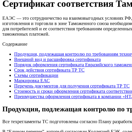
Сертификат соответствия Там
ЕАЭС — это сотрудничество на взаимовыгодных условиях РФ, 
изготовления и торговли в зоне Таможенного союза необходим
для потребителей и ее соответствия требованиям определенных
таможенных платежей.
Содержание
Продукция, подлежащая контролю по требованиям техни
Внешний вид и расшифровка сертификата
Порядок оформления сертификата Евразийского таможен
Срок действия сертификата ТР ТС
Схемы сертификации
Маркировка ЕАС
Перечень документов для получения сертификата ТР ТС
Стоимость и сроки оформления сертификата соответстви
Преимущества оформления сертификата в компании «НТ
Продукция, подлежащая контролю по т
Все техрегламенты ТС подготовлены согласно Плану разработ
В “Едином перечне”, который согласован Коллегией ЕЭК, соде