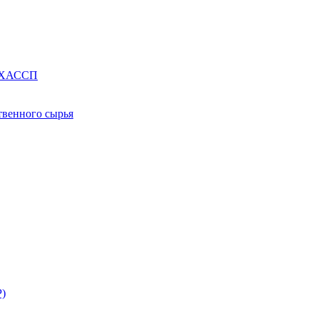
е ХАССП
твенного сырья
Р)