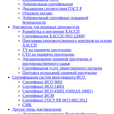
Добровольная сертификация
Декларация соответствия ГОСТ Р
Отказное письмо
Добровольный сертификат пожарной
безопасности
Документы для пищевых производств
Разработка и внедрение ХАССП
Сертификация ХАССП (ISO 22000)
Программа производственного контроля на основе
ХАССП
ТУ на пищевую продукцию
СТО на пищевую продукцию
Декларирование пищевой продукции и
продовольственного сырья
Сертификация услуг общественного питания
Протокол испытаний пищевой продукции
Сертификация систем менеджмента ИСО
Сертификат ИСО 9001
Сертификат ИСО 14001
Сертификат ИСО 45001 (OHSAS 18001)
Сертификат ИСМ
Сертификат ГОСТ РВ 0015-002-2012
СМК
Другие типы документации
Экспертное заключение Роспотребнадзора