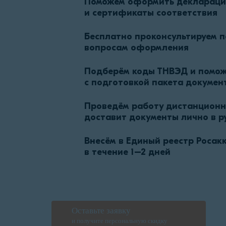
Поможем оформить декларац
и сертификаты соответствия
Бесплатно проконсультируем п
вопросам оформления
Подберём коды ТНВЭД и помо
с подготовкой пакета докумен
Проведём работу дистанционно
доставит документы лично в р
Внесём в Единый реестр Росак
в течение 1–2 дней
Оставьте заявку
и получите персональную скидку