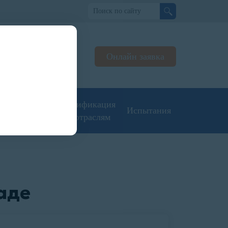
но
Онлайн заявка
льтируем
джерах
угие типы
Сертификация
Испытания
кументации
по отраслям
аде