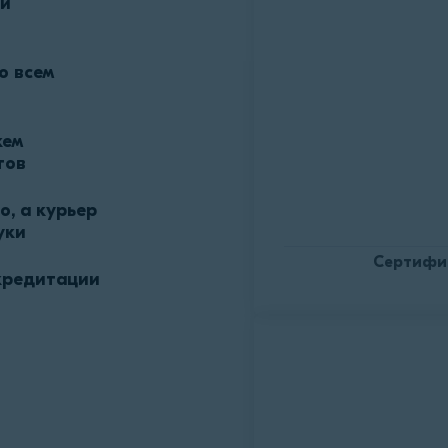
ии
о всем
жем
тов
, а курьер
уки
Сертифи
кредитации