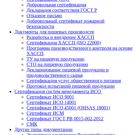
Добровольная сертификация
Декларация соответствия ГОСТ Р
Отказное письмо
Добровольный сертификат пожарной
безопасности
Документы для пищевых производств
Разработка и внедрение ХАССП
Сертификация ХАССП (ISO 22000)
Программа производственного контроля на основе
ХАССП
ТУ на пищевую продукцию
СТО на пищевую продукцию
Декларирование пищевой продукции и
продовольственного сырья
Сертификация услуг общественного питания
Протокол испытаний пищевой продукции
Сертификация систем менеджмента ИСО
Сертификат ИСО 9001
Сертификат ИСО 14001
Сертификат ИСО 45001 (OHSAS 18001)
Сертификат ИСМ
Сертификат ГОСТ РВ 0015-002-2012
СМК
Другие типы документации
Экспертное заключение Роспотребнадзора