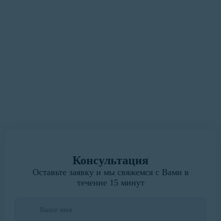
максимально удобным и
быстрым для Вас»
У вас есть замечания или предложения?
Мы всегда готовы выслушать.
Написать руководителю
Консультация
Оставьте заявку и мы свяжемся с Вами в
течение 15 минут