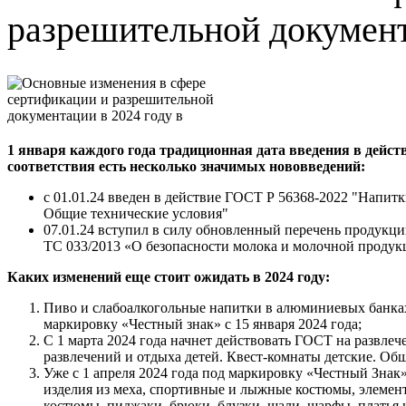
разрешительной документ
1 января каждого года традиционная дата введения в дейс
соответствия есть несколько значимых нововведений:
с 01.01.24 введен в действие ГОСТ Р 56368-2022 "Напит
Общие технические условия"
07.01.24 вступил в силу обновленный перечень продукц
ТС 033/2013 «О безопасности молока и молочной продук
Каких изменений еще стоит ожидать в 2024 году:
Пиво и слабоалкогольные напитки в алюминиевых банках
маркировку «Честный знак» с 15 января 2024 года;
С 1 марта 2024 года начнет действовать ГОСТ на развлеч
развлечений и отдыха детей. Квест-комнаты детские. Об
Уже с 1 апреля 2024 года под маркировку «Честный Зна
изделия из меха, спортивные и лыжные костюмы, элеме
костюмы, пиджаки, брюки, блузки, шали, шарфы, платья 