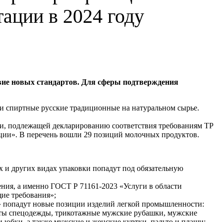
ации в 2024 году
твие новых стандартов. Для сферы подтверждения
ки спиртные русские традиционные на натуральном сырье.
ии, подлежащей декларированию соответствия требованиям ТР
ции». В перечень вошли 29 позиций молочных продуктов.
 и других видах упаковки попадут под обязательную
ения, а именно ГОСТ Р 71161-2023 «Услуги в области
щие требования»;
к» попадут новые позиции изделий легкой промышленности:
нты спецодежды, трикотажные мужские рубашки, мужские
и юбки, а также мужские и женские куртки, пальто и плащи;