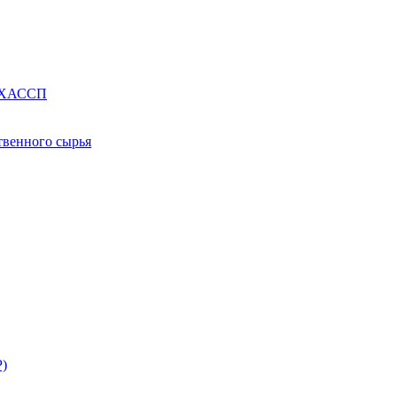
е ХАССП
твенного сырья
Р)