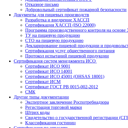
Отказное письмо
Добровольный сертификат пожарной безопасности
Документы для пищевых производств
Разработка и внедрение ХАССП
Сертификация ХАССП (ISO 22000)
Программа производственного контроля на основ
ТУ на пищевую продукцию
СТО на пищевую продукцию
Декларирование пищевой продукции и продовольс
Сертификация услуг общественного питания
Протокол испытаний пищевой продукции
Сертификация систем менеджмента ИСО
Сертификат ИСО 9001
Сертификат ИСО 14001
Сертификат ИСО 45001 (OHSAS 18001)
Сертификат ИСМ
Сертификат ГОСТ РВ 0015-002-2012
СМК
Другие типы документации
Экспертное заключение Роспотребнадзора
Регистрация торговой марки
Штрих коды
Свидетельство о государственной регистрации (СГ
Классификация гостиниц
Сертификация по отраслям