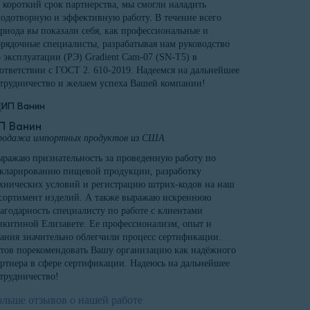
 короткий срок партнерства, мы смогли наладить
одотворную и эффективную работу. В течение всего
риода вы показали себя, как профессиональные и
рядочные специалисты, разрабатывая нам руководство
 эксплуатации (РЭ) Gradient Cam-07 (SN-T5) в
ответствии с ГОСТ 2. 610-2019. Надеемся на дальнейшее
трудничество и желаем успеха Вашей компании!
П Ванин
родажа импортных продуктов из США
ражаю признательность за проведенную работу по
кларированию пищевой продукции, разработку
хнических условий и регистрацию штрих-кодов на наш
сортимент изделий. А также выражаю искреннюю
агодарность специалисту по работе с клиентами
китиной Елизавете. Ее профессионализм, опыт и
ания значительно облегчили процесс сертификации.
тов порекомендовать Вашу организацию как надёжного
ртнера в сфере сертификации. Надеюсь на дальнейшее
трудничество!
ольше отзывов о нашей работе