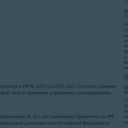
О
Са
ОО
бл
ра
со
к
Ва
и 
Ва
ро
промторга РФ № 2055 от 24.05.2022. Согласно данному
О
Пр
торых нельзя применять упрощенное декларирование,
От
Пр
Ру
 приложения № 18 к постановлению Правительства РФ
ко
в
решительной деятельности в Российской Федерации в