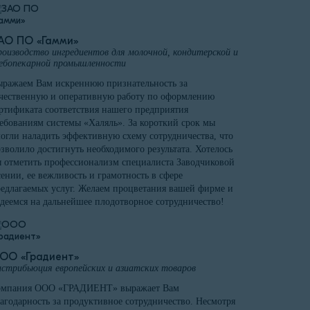
АО ПО «Гамми»
оизводство ингредиентов для молочной, кондитерской и
ебопекарной промышленности
ражаем Вам искреннюю признательность за
чественную и оперативную работу по оформлению
ртификата соответствия нашего предприятия
ебованиям системы «Халяль». За короткий срок мы
огли наладить эффективную схему сотрудничества, что
зволило достигнуть необходимого результата. Хотелось
 отметить профессионализм специалиста Заводчиковой
ении, ее вежливость и грамотность в сфере
едлагаемых услуг. Желаем процветания вашей фирме и
деемся на дальнейшее плодотворное сотрудничество!
ОО «Градиент»
стрибьюция европейских и азиатских товаров
омпания ООО «ГРАДИЕНТ» выражает Вам
агодарность за продуктивное сотрудничество. Несмотря