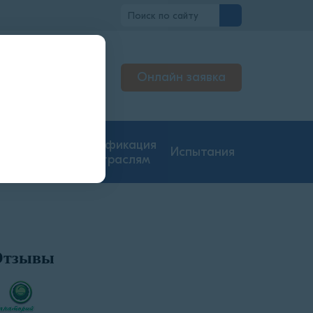
но
Онлайн заявка
льтируем
джерах
гие типы
Сертификация
Испытания
ментации
по отраслям
Отзывы