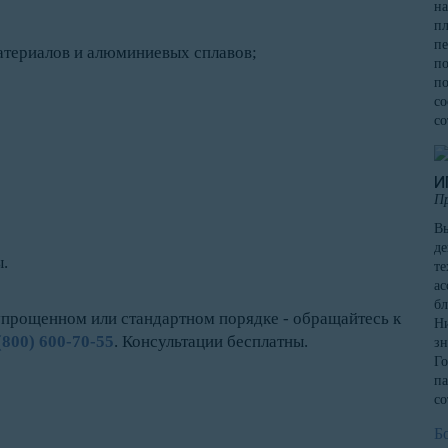
на
пл
пе
атериалов и алюминиевых сплавов;
по
по
со
со
И
П
Вы
де
.
те
ас
бл
упрощенном или стандартном порядке - обращайтесь к
Ни
(800) 600-70-55
. Консультации бесплатны.
зн
Го
па
со
Б