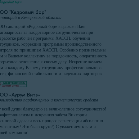
ОО "Кедровый бор"
наторий в Кемеровской области
О санаторий «Кедровый бор» выражает Вам
агодарность за плодотворное сотрудничество при
зработке рабочей программы ХАССП, обучении
трудников, коррекции программы производственного
онтроля по принципам ХАССП. Особенно признательны
м и Вашему коллективу за порядочность, оперативность
серьезное отношение к своему делу. Искренне желаем
м и каждому Вашему сотруднику профессионального
ста, финансовой стабильности и надежных партнеров.
ОО «Аурум Витэ»
оизводство парфюмерных и косметических средств
 всей души благодарю за великолепное сотрудничество!
офессионализм и искренняя забота Виктории
синовой сделали весь процесс регистрации абсолютно
мфортным! Это было круто!) С уважением к вам и
ашей компании!