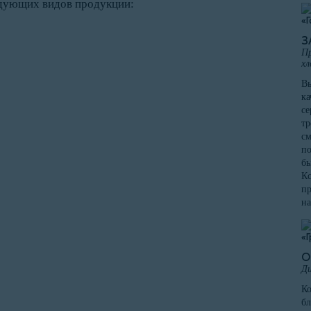
едующих видов продукции:
З
Пр
хл
Вы
ка
се
тр
см
по
бы
Кс
пр
на
О
Ди
К
бл