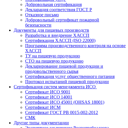
Добровольная сертификация
Декларация соответствия ГОСТ Р
Отказное письмо
Добровольный сертификат пожарной
безопасности
Документы для пищевых производств
Разработка и внедрение ХАССП
Сертификация ХАССП (ISO 22000)
Программа производственного контроля на основе
ХАССП
ТУ на пищевую продукцию
СТО на пищевую продукцию
Декларирование пищевой продукции и
продовольственного сырья
Сертификация услуг общественного питания
Протокол испытаний пищевой продукции
Сертификация систем менеджмента ИСО
Сертификат ИСО 9001
Сертификат ИСО 14001
Сертификат ИСО 45001 (OHSAS 18001)
Сертификат ИСМ
Сертификат ГОСТ РВ 0015-002-2012
СМК
Другие типы документации
Экспертное заключение Роспотребнадзора