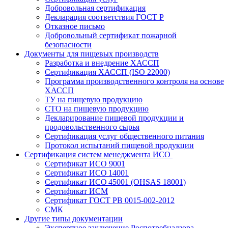
Добровольная сертификация
Декларация соответствия ГОСТ Р
Отказное письмо
Добровольный сертификат пожарной
безопасности
Документы для пищевых производств
Разработка и внедрение ХАССП
Сертификация ХАССП (ISO 22000)
Программа производственного контроля на основе
ХАССП
ТУ на пищевую продукцию
СТО на пищевую продукцию
Декларирование пищевой продукции и
продовольственного сырья
Сертификация услуг общественного питания
Протокол испытаний пищевой продукции
Сертификация систем менеджмента ИСО
Сертификат ИСО 9001
Сертификат ИСО 14001
Сертификат ИСО 45001 (OHSAS 18001)
Сертификат ИСМ
Сертификат ГОСТ РВ 0015-002-2012
СМК
Другие типы документации
Экспертное заключение Роспотребнадзора