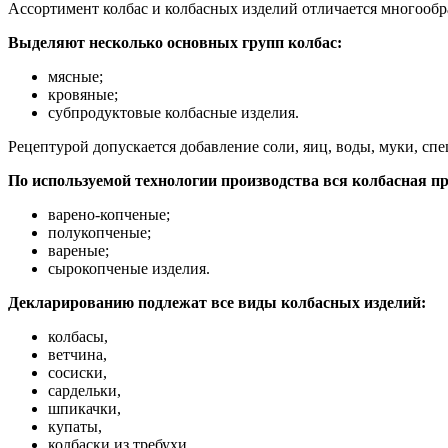
Ассортимент колбас и колбасных изделий отличается многообра
Выделяют несколько основных групп колбас:
мясные;
кровяные;
субпродуктовые колбасные изделия.
Рецептурой допускается добавление соли, яиц, воды, муки, спе
По используемой технологии производства вся колбасная пр
варено-копченые;
полукопченые;
вареные;
сырокопченые изделия.
Декларированию подлежат все виды колбасных изделий:
колбасы,
ветчина,
сосиски,
сардельки,
шпикачки,
купаты,
колбаски из требухи,