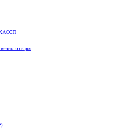
е ХАССП
твенного сырья
Р)