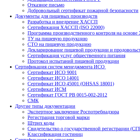
Отказное письмо
Добровольный сертификат пожарной безопасности
Документы для пищевых производств
Разработка и внедрение ХАССП
Сертификация ХАССП (ISO 22000)
Программа производственного контроля на основ
ТУ на пищевую продукцию
СТО на пищевую продукцию
Декларирование пищевой продукции и продовольс
Сертификация услуг общественного питания
Протокол испытаний пищевой продукции
Сертификация систем менеджмента ИСО
Сертификат ИСО 9001
Сертификат ИСО 14001
Сертификат ИСО 45001 (OHSAS 18001)
Сертификат ИСМ
Сертификат ГОСТ РВ 0015-002-2012
СМК
Другие типы документации
Экспертное заключение Роспотребнадзора
Регистрация торговой марки
Штрих коды
Свидетельство о государственной регистрации (СГ
Классификация гостиниц
Сертификация по отраслям