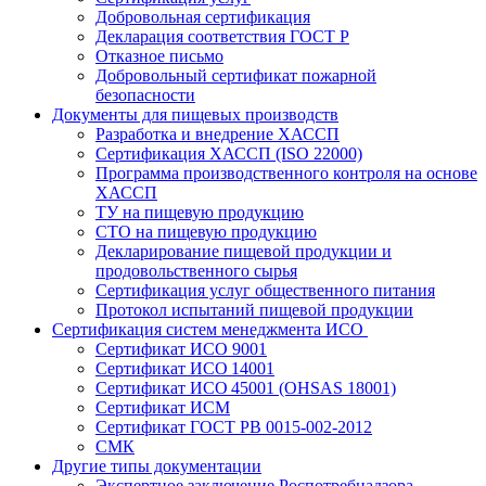
Добровольная сертификация
Декларация соответствия ГОСТ Р
Отказное письмо
Добровольный сертификат пожарной
безопасности
Документы для пищевых производств
Разработка и внедрение ХАССП
Сертификация ХАССП (ISO 22000)
Программа производственного контроля на основе
ХАССП
ТУ на пищевую продукцию
СТО на пищевую продукцию
Декларирование пищевой продукции и
продовольственного сырья
Сертификация услуг общественного питания
Протокол испытаний пищевой продукции
Сертификация систем менеджмента ИСО
Сертификат ИСО 9001
Сертификат ИСО 14001
Сертификат ИСО 45001 (OHSAS 18001)
Сертификат ИСМ
Сертификат ГОСТ РВ 0015-002-2012
СМК
Другие типы документации
Экспертное заключение Роспотребнадзора