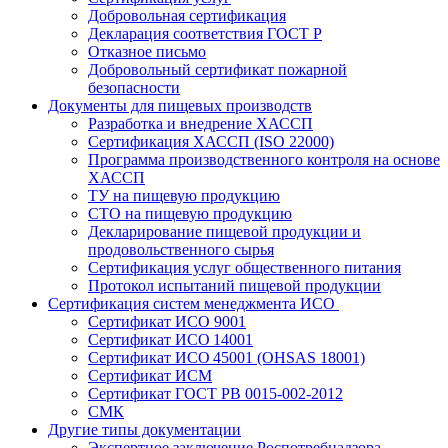
Добровольная сертификация
Декларация соответствия ГОСТ Р
Отказное письмо
Добровольный сертификат пожарной
безопасности
Документы для пищевых производств
Разработка и внедрение ХАССП
Сертификация ХАССП (ISO 22000)
Программа производственного контроля на основе
ХАССП
ТУ на пищевую продукцию
СТО на пищевую продукцию
Декларирование пищевой продукции и
продовольственного сырья
Сертификация услуг общественного питания
Протокол испытаний пищевой продукции
Сертификация систем менеджмента ИСО
Сертификат ИСО 9001
Сертификат ИСО 14001
Сертификат ИСО 45001 (OHSAS 18001)
Сертификат ИСМ
Сертификат ГОСТ РВ 0015-002-2012
СМК
Другие типы документации
Экспертное заключение Роспотребнадзора