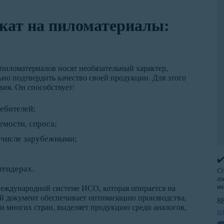
кат на пиломатериалы:
пиломатериалов носят необязательный характер,
но подтвердить качество своей продукции. Для этого
ия. Он способствует:
ебителей;
мости, спроса;
м числе зарубежными;
✔
тендерах.
Сп
го
вн
еждународной системе ИСО, которая опирается на
й документ обеспечивает оптимизацию производства,
8
и многих стран, выделяет продукцию среди аналогов,
in