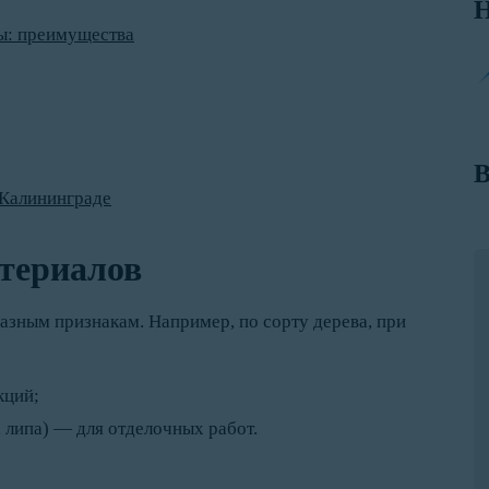
Н
ы: преимущества
В
 Калининграде
териалов
зным признакам. Например, по сорту дерева, при
кций;
ь, липа) — для отделочных работ.