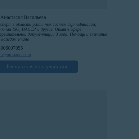
️Анастасия Васильева
сперт в области различных систем сертификации,
лючая ISO, HACCP и другие. Опыт в сфере
зрешительной документации 3 года. Помощь и внимание
а каждом этапе
8006007055
fo@ntdstandart.ru
Бесплатная консультация