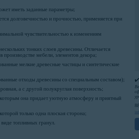
может иметь заданные параметры;
тся долговечностью и прочностью, применяется при
нимальной чувствительностью к изменениям
 нескольких тонких слоев древесины. Отличается
в производстве мебели, элементов декора;
ванные мелкие древесные частицы и синтетические
ванные отходы древесины со специальным составом);
✔
Ве
 ровная, а с другой полукруглая поверхность;
сф
ур
, которым она придает уютную атмосферу и приятный
8
in
 которой только одна плоская сторона;
 виде топливных гранул.