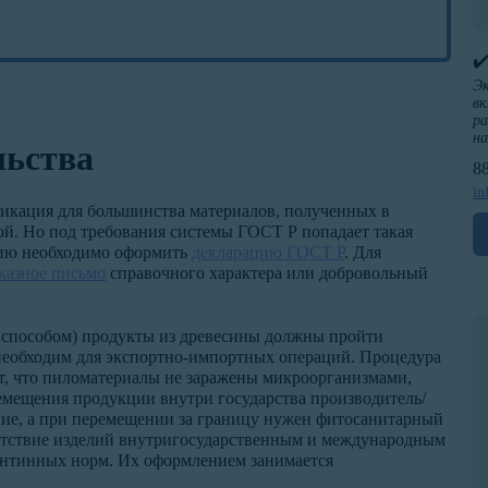
✔
Эк
вк
ра
н
льства
8
in
фикация для большинства материалов, полученных в
ьной. Но под требования системы ГОСТ Р попадает такая
цию необходимо оформить
декларацию ГОСТ Р
. Для
казное письмо
справочного характера или добровольный
 способом) продукты из древесины должны пройти
необходим для экспортно-импортных операций. Процедура
ет, что пиломатериалы не заражены микроорганизмами,
емещения продукции внутри государства производитель/
ие, а при перемещении за границу нужен фитосанитарный
етствие изделий внутригосударственным и международным
нтинных норм. Их оформлением занимается