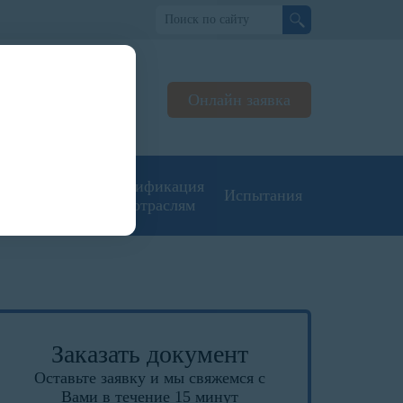
но
Онлайн заявка
ьтируем
жерах
угие типы
Сертификация
Испытания
кументации
по отраслям
Заказать документ
Оставьте заявку и мы свяжемся с
Вами в течение 15 минут