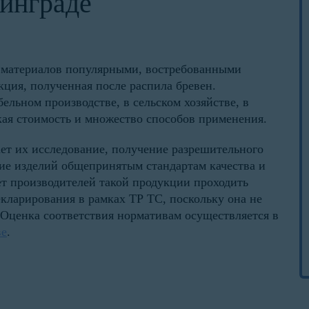
инграде
 материалов популярными, востребованными
кция, полученная после распила бревен.
бельном производстве, в сельском хозяйстве, в
кая стоимость и множество способов применения.
ет их исследование, получение разрешительного
вие изделий общепринятым стандартам качества и
ет производителей такой продукции проходить
кларирования в рамках ТР ТС, поскольку она не
 Оценка соответствия нормативам осуществляется в
ве
.