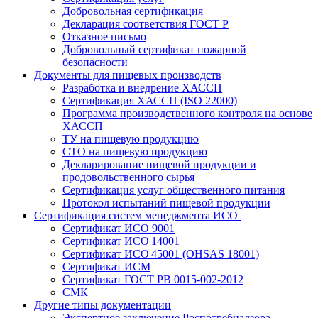
Добровольная сертификация
Декларация соответствия ГОСТ Р
Отказное письмо
Добровольный сертификат пожарной
безопасности
Документы для пищевых производств
Разработка и внедрение ХАССП
Сертификация ХАССП (ISO 22000)
Программа производственного контроля на основе
ХАССП
ТУ на пищевую продукцию
СТО на пищевую продукцию
Декларирование пищевой продукции и
продовольственного сырья
Сертификация услуг общественного питания
Протокол испытаний пищевой продукции
Сертификация систем менеджмента ИСО
Сертификат ИСО 9001
Сертификат ИСО 14001
Сертификат ИСО 45001 (OHSAS 18001)
Сертификат ИСМ
Сертификат ГОСТ РВ 0015-002-2012
СМК
Другие типы документации
Экспертное заключение Роспотребнадзора